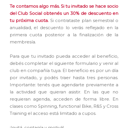
Te contamos algo m
á
s. Si tu invitado se hace socio
del Club Social obten
é
s un 30% de descuento en
tu pr
ó
xima cuota.
Si contrataste plan semestral o
anualidad, el descuento lo verás reflejado en la
primera cuota posterior a la finalización de la
membresía.
Para que tu invitado pueda acceder al beneficio,
debés completar el siguiente formulario y venir al
club en compañía tuya. El beneficio es por un día
por invitado, y podés traer hasta tres personas.
Importante: tenés que agendarte previamente a
la actividad que quieran asistir. En las que no
requieran agenda, acceden de forma libre. En
clases como Spinning, functional Bike, R&S y Cross
Training el acceso está limitado a cupos.
¡Invitá, contagía y motivá!