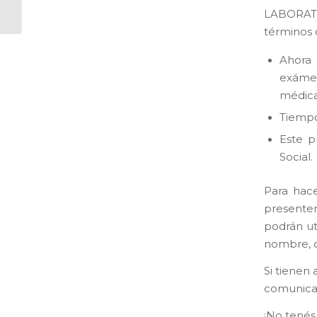
DEL YOGA
LABORATO
términos 
Ahora
exámen
médica
Tiempo
Este p
Social.
Para hace
presenten
podrán ut
nombre, c
Si tienen
comunica
¡No tenés