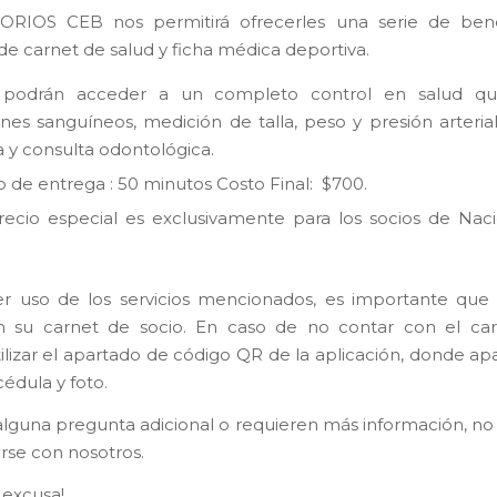
RIOS CEB nos permitirá ofrecerles una serie de bene
de carnet de salud y ficha médica deportiva.
 podrán acceder a un completo control en salud qu
es sanguíneos, medición de talla, peso y presión arterial
 y consulta odontológica.
 de entrega : 50 minutos Costo Final: $700.
recio especial es exclusivamente para los socios de Nac
r uso de los servicios mencionados, es importante que 
 su carnet de socio. En caso de no contar con el carn
ilizar el apartado de código QR de la aplicación, donde ap
édula y foto.
 alguna pregunta adicional o requieren más información, n
rse con nosotros.
 excusa!