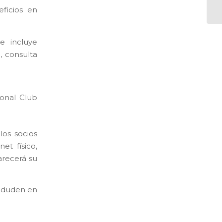
ficios en
e incluye
, consulta
ional Club
los socios
et físico,
arecerá su
o duden en