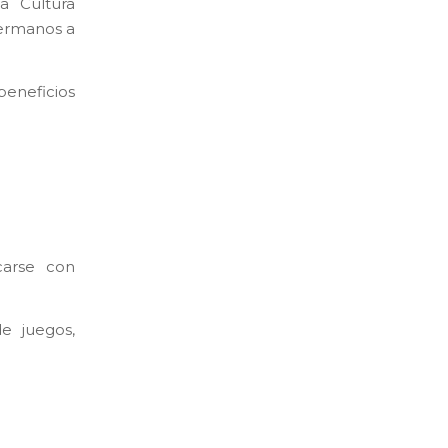
a Cultura
hermanos a
eneficios
carse con
e juegos,