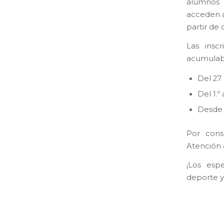
alumnos 
acceden a
partir de 
Las insc
acumulabl
Del 27
Del 1.º
Desde e
Por cons
Atención a
¡Los esp
deporte y 