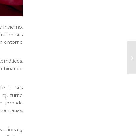
e Invierno,
fruten sus
un entorno
temáticos,
combinando
pte a sus
 h), turno
o jornada
s semanas,
 Nacional y