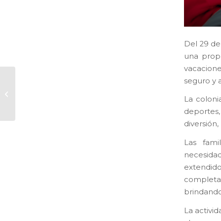
Del 29 de 
una propu
vacacione
seguro y 
MÁS CLUB:
Lanzamos Nueva
La coloni
grilla
deportes,
diversión
Las fami
necesidad
extendid
completa 
brindando
La activid