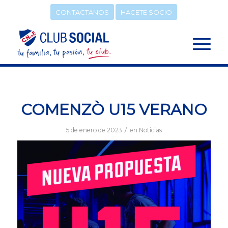
CONTACTANOS
HACETE SOCIO
COMENZÒ U15 VERANO
/
5 de enero de 2023
en
Noticias